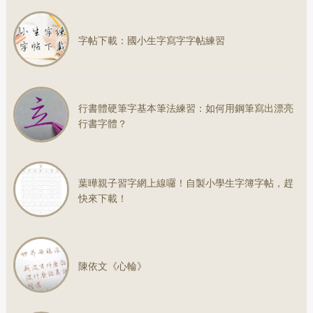
字帖下載：國小生字寫字字帖練習
行書體硬筆字基本筆法練習：如何用鋼筆寫出漂亮
行書字體？
葉曄親子習字網上線囉！自製小學生字簿字帖，趕
快來下載！
陳依文《心輪》