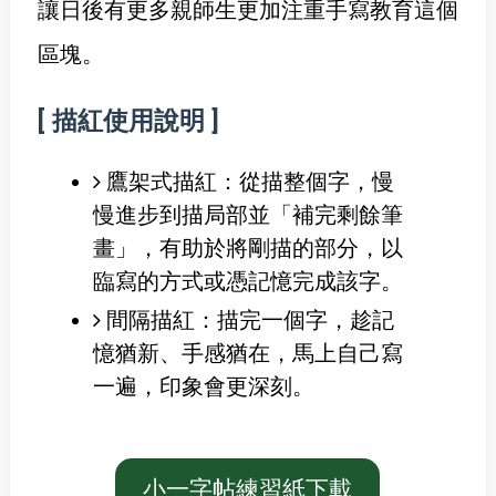
讓日後有更多親師生更加注重手寫教育這個
區塊。
[ 描紅使用說明 ]
鷹架式描紅：從描整個字，慢
慢進步到描局部並「補完剩餘筆
畫」，有助於將剛描的部分，以
臨寫的方式或憑記憶完成該字。
間隔描紅：描完一個字，趁記
憶猶新、手感猶在，馬上自己寫
一遍，印象會更深刻。
小一字帖練習紙下載