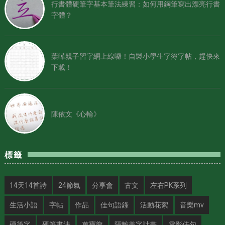
行書體硬筆字基本筆法練習：如何用鋼筆寫出漂亮行書
字體？
葉曄親子習字網上線囉！自製小學生字簿字帖，趕快來
下載！
陳依文《心輪》
標籤
14天14首詩
24節氣
分享會
古文
左右PK系列
生活小語
字帖
作品
佳句語錄
活動花絮
音樂mv
硬筆字
硬筆書法
萬寶龍
隔離美字計畫
電影佳句