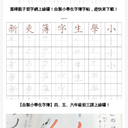
葉曄親子習字網上線囉！自製小學生字簿字帖，趕快來下載！
【自製小學生字簿】四、五、六年級前三課上線囉！