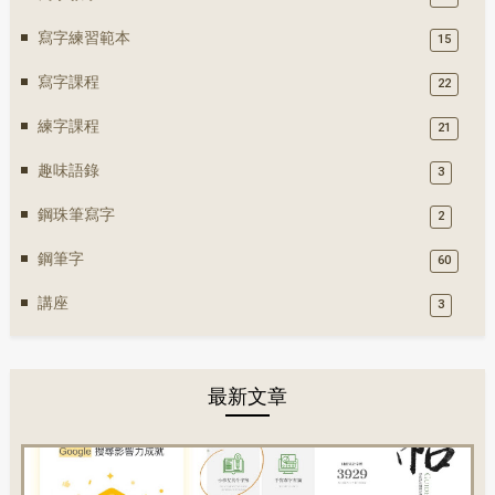
寫字練習範本
15
寫字課程
22
練字課程
21
趣味語錄
3
鋼珠筆寫字
2
鋼筆字
60
講座
3
最新文章