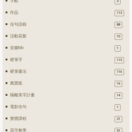
字帖
3
作品
113
佳句語錄
88
活動花絮
10
音樂mv
1
硬筆字
115
硬筆書法
116
萬寶龍
16
隔離美字計畫
14
電影佳句
1
實體課程
21
寫字教學
91