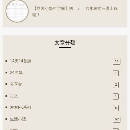
【自製小學生字簿】四、五、六年級前三課上線
囉！
文章分類
14天14首詩
14
24節氣
1
分享會
2
古文
1
左右PK系列
6
生活小語
57