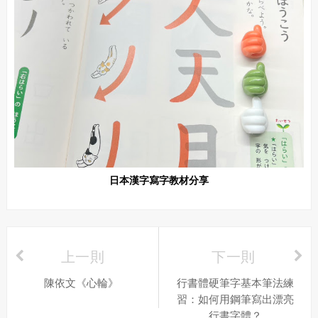
日本漢字寫字教材分享
上一則
下一則
陳依文《心輪》
行書體硬筆字基本筆法練
習：如何用鋼筆寫出漂亮
行書字體？