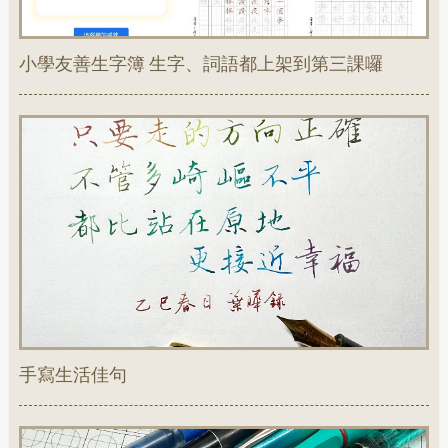
小學友善生字簿 生字、詞語都上架到第三課囉
手寫生活佳句