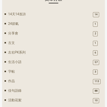
14天14首詩
14
24節氣
1
分享會
2
古文
1
左右PK系列
6
生活小語
57
字帖
3
作品
113
佳句語錄
88
活動花絮
10