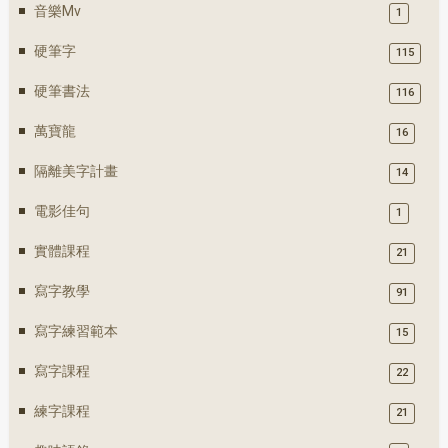
音樂mv
1
硬筆字
115
硬筆書法
116
萬寶龍
16
隔離美字計畫
14
電影佳句
1
實體課程
21
寫字教學
91
寫字練習範本
15
寫字課程
22
練字課程
21