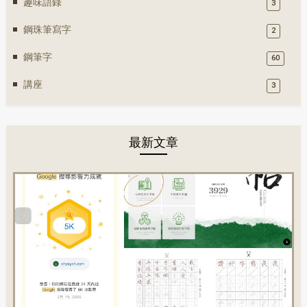
趣味語錄
3
鋼珠筆寫字
2
鋼筆字
60
講座
3
最新文章