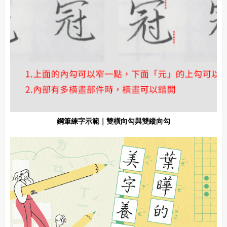
鋼筆練字示範｜雙橫向勾與雙縱向勾