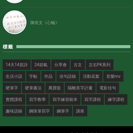
陳依文《心輪》
標籤
14天14首詩
24節氣
分享會
古文
左右PK系列
生活小語
字帖
作品
佳句語錄
活動花絮
音樂mv
硬筆字
硬筆書法
萬寶龍
隔離美字計畫
電影佳句
實體課程
寫字教學
寫字練習範本
寫字課程
練字課程
趣味語錄
鋼珠筆寫字
鋼筆字
講座