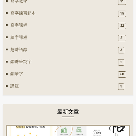
寫字教學
91
寫字練習範本
15
寫字課程
22
練字課程
21
趣味語錄
3
鋼珠筆寫字
2
鋼筆字
60
講座
3
最新文章