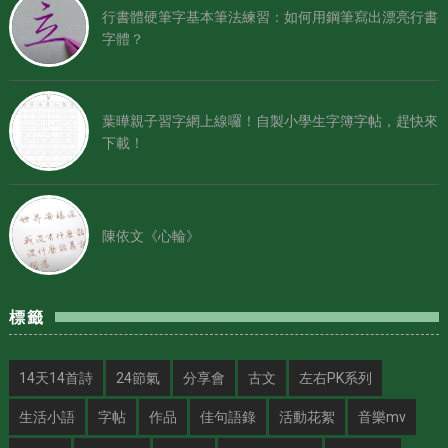
行書體硬筆字基本筆法練習：如何用鋼筆寫出漂亮行書
字體？
葉曄親子習字網上線囉！自製小學生字簿字帖，趕快來
下載！
陳依文《心輪》
標籤
14天14首詩
24節氣
分享會
古文
左右PK系列
生活小語
字帖
作品
佳句語錄
活動花絮
音樂mv