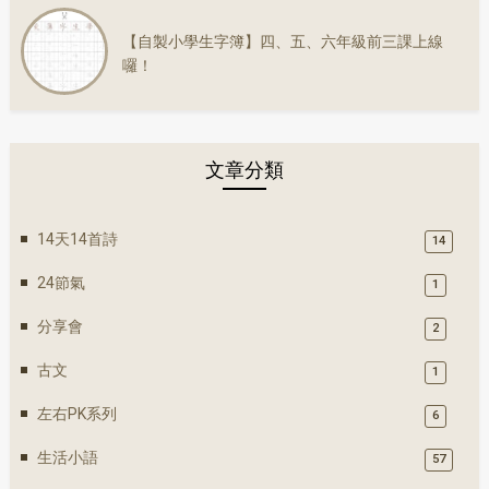
【自製小學生字簿】四、五、六年級前三課上線
囉！
文章分類
14天14首詩
14
24節氣
1
分享會
2
古文
1
左右PK系列
6
生活小語
57