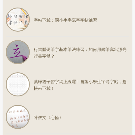
字帖下載：國小生字寫字字帖練習
行書體硬筆字基本筆法練習：如何用鋼筆寫出漂亮
行書字體？
葉曄親子習字網上線囉！自製小學生字簿字帖，趕
快來下載！
陳依文《心輪》