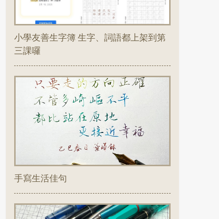
小學友善生字簿 生字、詞語都上架到第
三課囉
手寫生活佳句