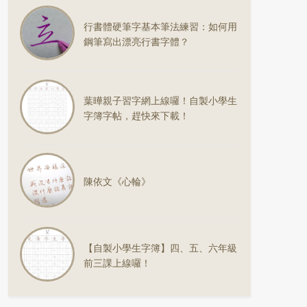
行書體硬筆字基本筆法練習：如何用
鋼筆寫出漂亮行書字體？
葉曄親子習字網上線囉！自製小學生
字簿字帖，趕快來下載！
陳依文《心輪》
【自製小學生字簿】四、五、六年級
前三課上線囉！