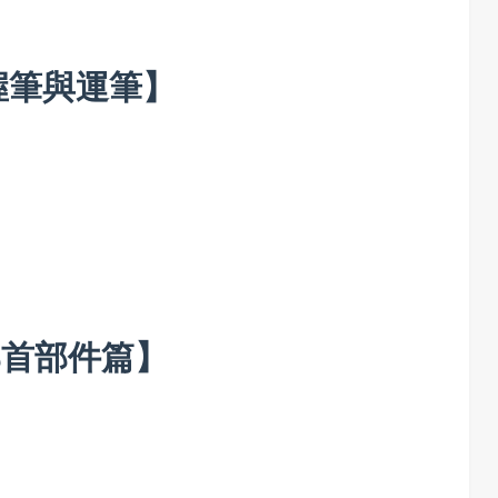
握筆與運筆】
部首部件篇】