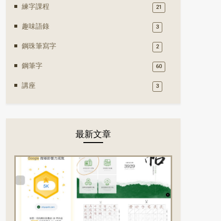
練字課程
21
趣味語錄
3
鋼珠筆寫字
2
鋼筆字
60
講座
3
最新文章