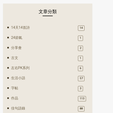
文章分類
14天14首詩
14
24節氣
1
分享會
2
古文
1
左右PK系列
6
生活小語
57
字帖
3
作品
113
佳句語錄
88