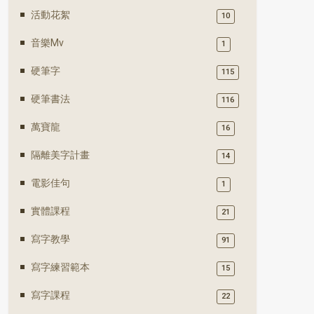
活動花絮
10
音樂mv
1
硬筆字
115
硬筆書法
116
萬寶龍
16
隔離美字計畫
14
電影佳句
1
實體課程
21
寫字教學
91
寫字練習範本
15
寫字課程
22