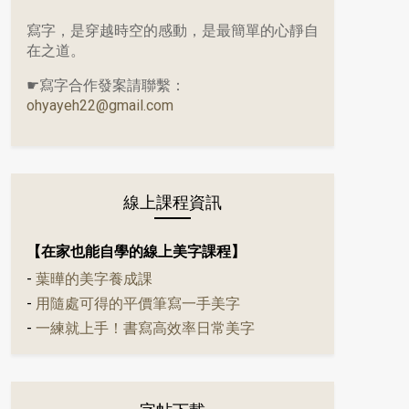
寫字，是穿越時空的感動，是最簡單的心靜自
在之道。
☛寫字合作發案請聯繫：
ohyayeh22@gmail.com
線上課程資訊
【在家也能自學的線上美字課程】
-
葉曄的美字養成課
-
用隨處可得的平價筆寫一手美字
-
一練就上手！書寫高效率日常美字