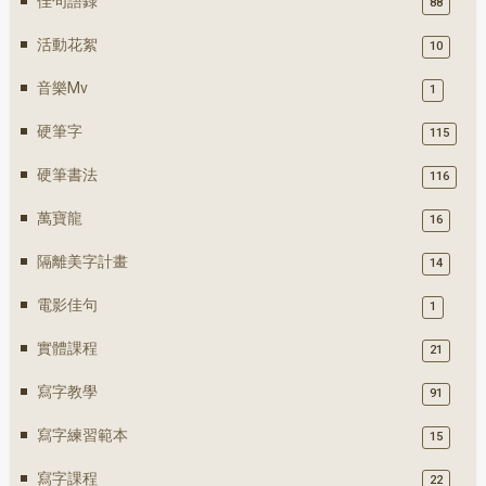
佳句語錄
88
活動花絮
10
音樂mv
1
硬筆字
115
硬筆書法
116
萬寶龍
16
隔離美字計畫
14
電影佳句
1
實體課程
21
寫字教學
91
寫字練習範本
15
寫字課程
22