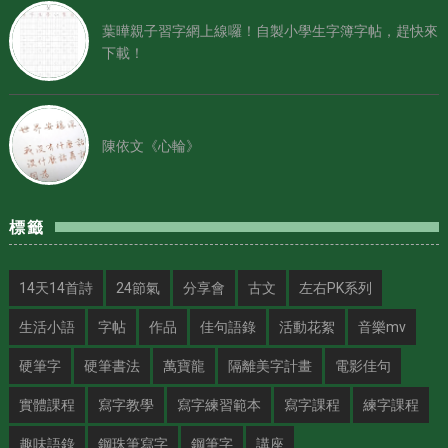
葉曄親子習字網上線囉！自製小學生字簿字帖，趕快來
下載！
陳依文《心輪》
標籤
14天14首詩
24節氣
分享會
古文
左右PK系列
生活小語
字帖
作品
佳句語錄
活動花絮
音樂mv
硬筆字
硬筆書法
萬寶龍
隔離美字計畫
電影佳句
實體課程
寫字教學
寫字練習範本
寫字課程
練字課程
趣味語錄
鋼珠筆寫字
鋼筆字
講座