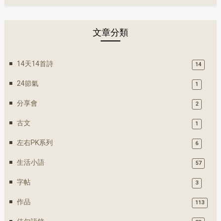
文章分類
14天14首詩
14
24節氣
1
分享會
2
古文
1
左右PK系列
6
生活小語
57
字帖
3
作品
113