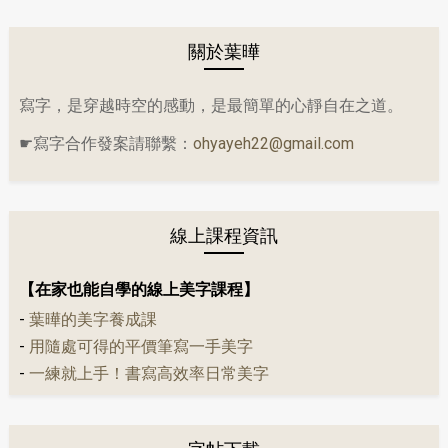
關於葉曄
寫字，是穿越時空的感動，是最簡單的心靜自在之道。
☛寫字合作發案請聯繫：
ohyayeh22@gmail.com
線上課程資訊
【在家也能自學的線上美字課程】
-
葉曄的美字養成課
-
用隨處可得的平價筆寫一手美字
-
一練就上手！書寫高效率日常美字
字帖下載